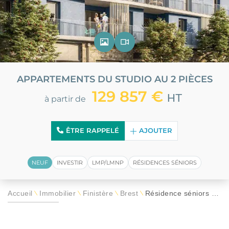
APPARTEMENTS DU STUDIO AU 2 PIÈCES
129 857 €
HT
à partir de
ÊTRE RAPPELÉ
AJOUTER
NEUF
INVESTIR
LMP/LMNP
RÉSIDENCES SÉNIORS
Accueil
Immobilier
Finistère
Brest
Résidence séniors Sereine
\
\
\
\