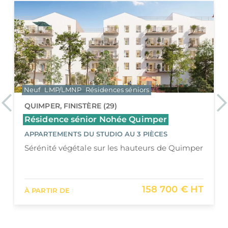
Neuf
Jeanbrun
LLI
PTZ
Previous
Ne
BREST, FINISTÈRE (29)
Hermione
APPARTEMENTS DU 2 PIÈCES AU 4 PIÈCES
Hermione : Une résidence intimiste dans le
quartier Saint-Marc à Brest
183 000 €
À PARTIR DE