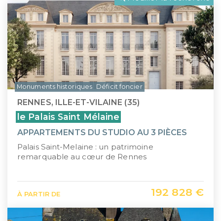
LLI
Pays de la Loire
CIIC (Corse)
Provence-Alpes-Côte d'Azur
Maurice (non-résident)
Guadeloupe (971)
PTZ
Guyane (973)
Monuments historiques
Déficit foncier
TVA réduite
La Réunion (974)
RENNES, ILLE-ET-VILAINE (35)
Martinique (972)
le Palais Saint Mélaine
APPARTEMENTS DU STUDIO AU 3 PIÈCES
Nouvelle-Calédonie (988)
Palais Saint-Melaine : un patrimoine
Polynésie française (987)
remarquable au cœur de Rennes
Saint-Martin (978)
192 828 €
À PARTIR DE
Île Maurice