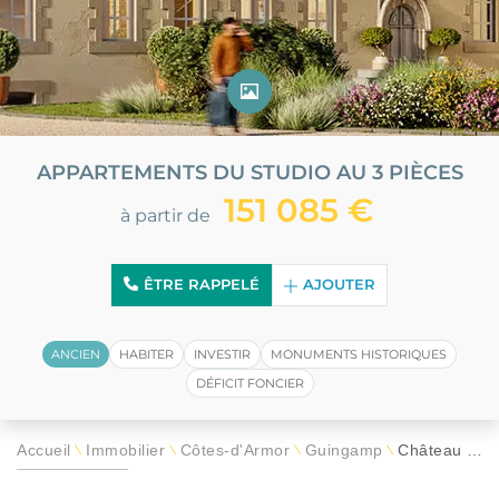
APPARTEMENTS DU STUDIO AU 3 PIÈCES
151 085 €
à partir de
ÊTRE RAPPELÉ
AJOUTER
ANCIEN
HABITER
INVESTIR
MONUMENTS HISTORIQUES
DÉFICIT FONCIER
Accueil
Immobilier
Côtes-d'Armor
Guingamp
Château des Salles
\
\
\
\