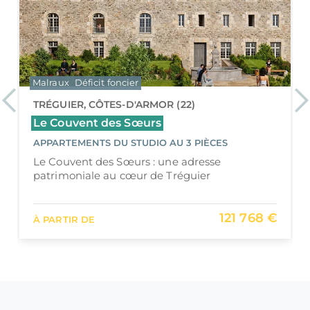
Denormandie
Déficit foncier
Previous
Ne
DINAN, CÔTES-D'ARMOR (22)
La Caserne Beaumanoir
APPARTEMENTS DU STUDIO AU 3 PIÈCES
Renaissance patrimoniale au cœur de la cité
médiévale
215 000 €
À PARTIR DE