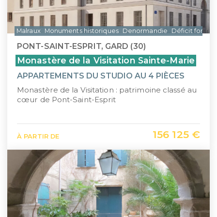
Malraux
Monuments historiques
Denormandie
Déficit foncier
PONT-SAINT-ESPRIT, GARD (30)
Monastère de la Visitation Sainte-Marie
APPARTEMENTS DU STUDIO AU 4 PIÈCES
Monastère de la Visitation : patrimoine classé au
cœur de Pont-Saint-Esprit
156 125 €
À PARTIR DE