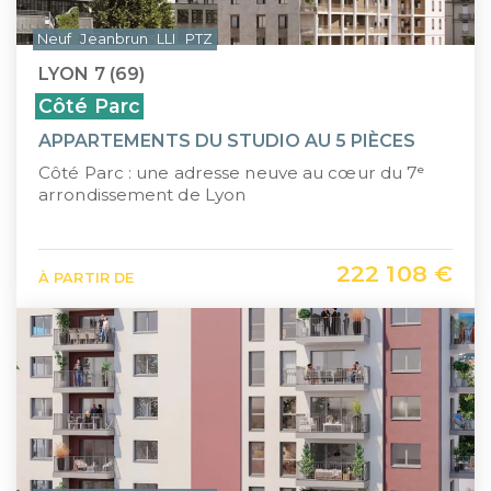
Neuf
Jeanbrun
LLI
PTZ
LYON 7 (69)
Côté Parc
APPARTEMENTS DU STUDIO AU 5 PIÈCES
Côté Parc : une adresse neuve au cœur du 7ᵉ
arrondissement de Lyon
222 108 €
À PARTIR DE