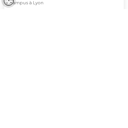
Réglages cookies
campus à Lyon
125 490 € HT
À PARTIR DE
1
2
3
K&P FINANCE, UN
PARTENAIRE ENGAGÉ À VOS
CÔTÉS