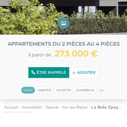
APPARTEMENTS DU 2 PIÈCES AU 4 PIÈCES
273 000 €
à partir de
ÊTRE RAPPELÉ
AJOUTER
NEUF
HABITER
INVESTIR
JEANBRUN
LLI
Accueil
Immobilier
Savoie
Aix-les-Bains
La Belle Époque
\
\
\
\