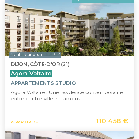
LLI
Pays de la Loire
CIIC (Corse)
Provence-Alpes-Côte d'Azur
Maurice (non-résident)
Guadeloupe (971)
PTZ
Guyane (973)
Neuf
Jeanbrun
LLI
PTZ
TVA réduite
La Réunion (974)
DIJON, CÔTE-D'OR (21)
Martinique (972)
Agora Voltaire
APPARTEMENTS STUDIO
Nouvelle-Calédonie (988)
Agora Voltaire : Une résidence contemporaine
Polynésie française (987)
entre centre-ville et campus
Saint-Martin (978)
110 458 €
À PARTIR DE
Île Maurice