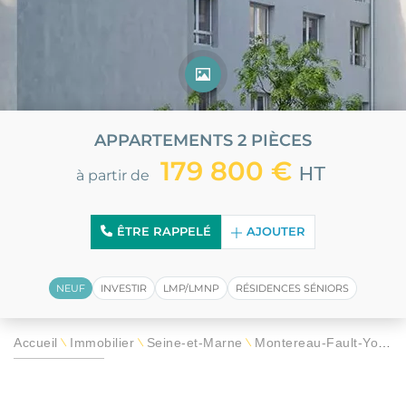
APPARTEMENTS 2 PIÈCES
179 800 €
HT
à partir de
ÊTRE RAPPELÉ
AJOUTER
NEUF
INVESTIR
LMP/LMNP
RÉSIDENCES SÉNIORS
Accueil
Immobilier
Seine-et-Marne
Montereau-Fault-Yonne
\
\
\