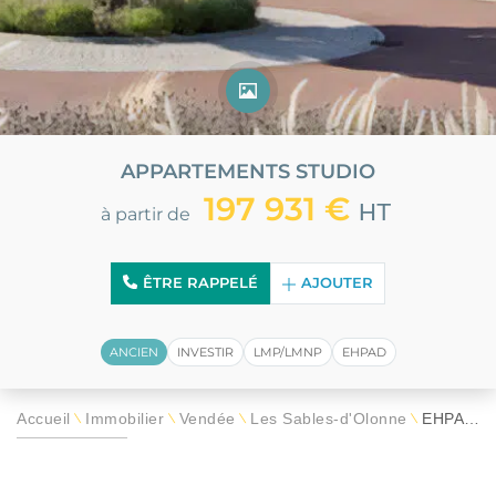
APPARTEMENTS STUDIO
197 931 €
HT
à partir de
ÊTRE RAPPELÉ
AJOUTER
ANCIEN
INVESTIR
LMP/LMNP
EHPAD
Accueil
Immobilier
Vendée
Les Sables-d'Olonne
EHPAD Les Jardins d’Olonne
\
\
\
\