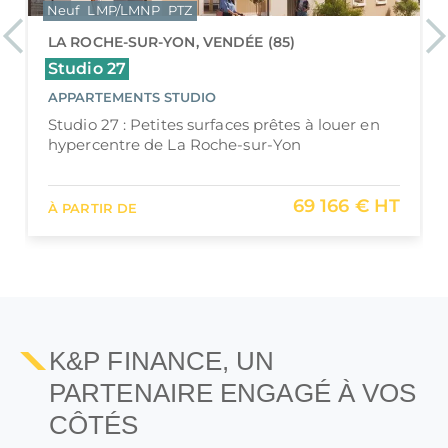
Neuf
Jeanbrun
LLI
PTZ
Previous
Ne
LES SABLES-D'OLONNE, VENDÉE (85)
Ephémer
APPARTEMENTS DU 2 PIÈCES AU 3 PIÈCES
Ephémer : vivre ou investir à deux pas de
l’océan aux Sables-d’Olonne
270 000 €
À PARTIR DE
K&P FINANCE, UN
PARTENAIRE ENGAGÉ À VOS
CÔTÉS