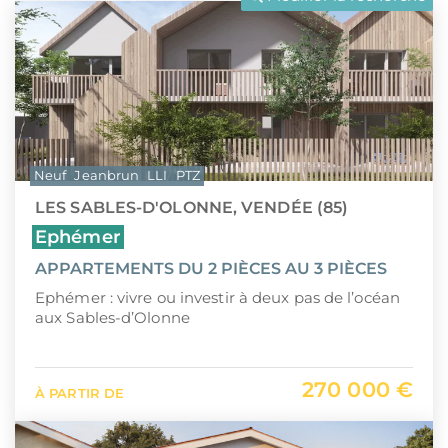
LLI
Pays de la Loire
CIIC (Corse)
Provence-Alpes-Côte d'Azur
Maurice (non-résident)
Guadeloupe (971)
PTZ
Guyane (973)
Neuf
Jeanbrun
LLI
PTZ
TVA réduite
La Réunion (974)
LES SABLES-D'OLONNE, VENDÉE (85)
Martinique (972)
Ephémer
APPARTEMENTS DU 2 PIÈCES AU 3 PIÈCES
Nouvelle-Calédonie (988)
Ephémer : vivre ou investir à deux pas de l’océan
Polynésie française (987)
aux Sables-d’Olonne
Saint-Martin (978)
270 000 €
À PARTIR DE
Île Maurice