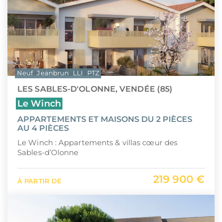
Neuf
Jeanbrun
LLI
PTZ
LES SABLES-D'OLONNE, VENDÉE (85)
Le Winch
APPARTEMENTS ET MAISONS DU 2 PIÈCES
AU 4 PIÈCES
Le Winch : Appartements & villas cœur des
Sables-d’Olonne
219 900 €
À PARTIR DE