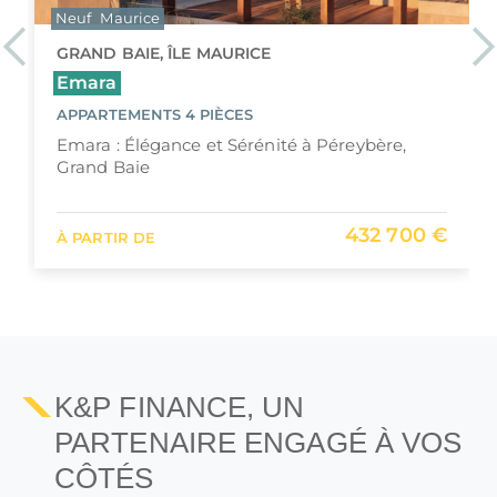
Neuf
Maurice
Previous
Ne
GRAND BAIE, ÎLE MAURICE
Emara
APPARTEMENTS 4 PIÈCES
Emara : Élégance et Sérénité à Péreybère,
Grand Baie
432 700 €
À PARTIR DE
K&P FINANCE, UN
PARTENAIRE ENGAGÉ À VOS
CÔTÉS