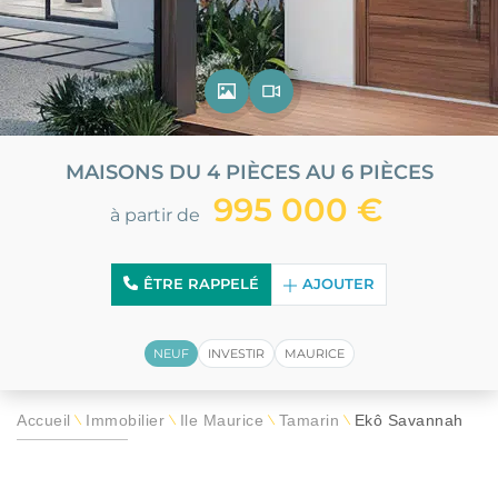
MAISONS DU 4 PIÈCES AU 6 PIÈCES
995 000 €
à partir de
ÊTRE RAPPELÉ
AJOUTER
NEUF
INVESTIR
MAURICE
Accueil
Immobilier
Île Maurice
Tamarin
Ekô Savannah
\
\
\
\