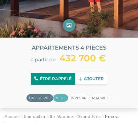
APPARTEMENTS 4 PIÈCES
432 700 €
à partir de
ÊTRE RAPPELÉ
AJOUTER
EXCLUSIVITÉ
NEUF
INVESTIR
MAURICE
Accueil
Immobilier
Île Maurice
Grand Baie
Emara
\
\
\
\