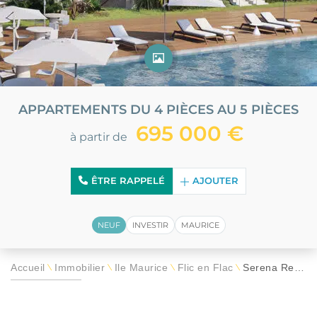
APPARTEMENTS DU 4 PIÈCES AU 5 PIÈCES
695 000 €
à partir de
ÊTRE RAPPELÉ
AJOUTER
NEUF
INVESTIR
MAURICE
Accueil
Immobilier
Île Maurice
Flic en Flac
Serena Residences
\
\
\
\