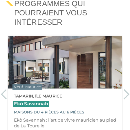
PROGRAMMES QUI
POURRAIENT VOUS
INTÉRESSER
EXCLUSIVITÉ
Neuf
Maurice
Previous
Ne
GRAND BAIE, ÎLE MAURICE
Emara
APPARTEMENTS 4 PIÈCES
Emara : Élégance et Sérénité à Péreybère,
Grand Baie