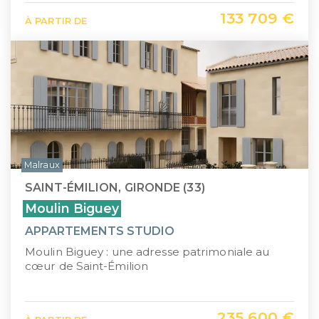
133 709 €
À PARTIR DE
Malraux
SAINT-ÉMILION, GIRONDE (33)
Moulin Biguey
APPARTEMENTS STUDIO
Moulin Biguey : une adresse patrimoniale au
cœur de Saint-Émilion
235 600 €