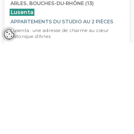
ARLES, BOUCHES-DU-RHÔNE (13)
Lusenta
APPARTEMENTS DU STUDIO AU 2 PIÈCES
Lusenta : une adresse de charme au cœur
Réglages cookies
historique d’Arles
189 500 €
À PARTIR DE
1
2
3
…
47
K&P FINANCE, UN
PARTENAIRE ENGAGÉ À VOS