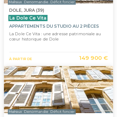
Malraux
Denormandie
Déficit foncier
DOLE, JURA (39)
La Dole Ce Vita
APPARTEMENTS DU STUDIO AU 2 PIÈCES
La Dole Ce Vita : une adresse patrimoniale au
cœur historique de Dole
149 900 €
À PARTIR DE
Malraux
Denormandie
Déficit foncier