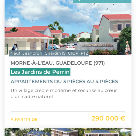
LLI
Pays de la Loire
CIIC (Corse)
Provence-Alpes-Côte d'Azur
Maurice (non-résident)
Guadeloupe (971)
PTZ
Guyane (973)
Neuf
Jeanbrun
Girardin IS
CIOP
PTZ
TVA réduite
La Réunion (974)
MORNE-À-L'EAU, GUADELOUPE (971)
Martinique (972)
Les Jardins de Perrin
APPARTEMENTS DU 3 PIÈCES AU 4 PIÈCES
Nouvelle-Calédonie (988)
Un village créole moderne et sécurisé au cœur
Polynésie française (987)
d’un cadre naturel
Saint-Martin (978)
290 000 €
À PARTIR DE
Île Maurice