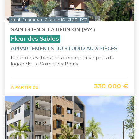
Neuf
Jeanbrun
Girardin IS
CIOP
PTZ
SAINT-DENIS, LA RÉUNION (974)
Fleur des Sables
APPARTEMENTS DU STUDIO AU 3 PIÈCES
Fleur des Sables : résidence neuve près du
lagon de La Saline-les-Bains
330 000 €
À PARTIR DE