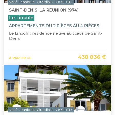
Neuf
Jeanbrun
Girardin IS
CIOP
PTZ
SAINT-DENIS, LA RÉUNION (974)
Le Lincoln
APPARTEMENTS DU 2 PIÈCES AU 4 PIÈCES
Le Lincoln : résidence neuve au cœur de Saint-
Denis
438 836 €
À PARTIR DE
Neuf
Jeanbrun
Girardin IS
CIOP
PTZ