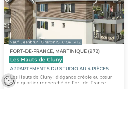
Neuf
Jeanbrun
Girardin IS
CIOP
PTZ
FORT-DE-FRANCE, MARTINIQUE (972)
Les Hauts de Cluny
APPARTEMENTS DU STUDIO AU 4 PIÈCES
Les Hauts de Cluny : élégance créole au cœur
Réglages cookies
d’un quartier recherché de Fort-de-France
145 000 €
À PARTIR DE