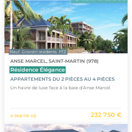
LLI
Pays de la Loire
CIIC (Corse)
Provence-Alpes-Côte d'Azur
Maurice (non-résident)
Guadeloupe (971)
PTZ
Guyane (973)
Neuf
Girardin résidents
PTZ
TVA réduite
La Réunion (974)
ANSE MARCEL, SAINT-MARTIN (978)
Martinique (972)
Résidence Élégance
APPARTEMENTS DU 2 PIÈCES AU 4 PIÈCES
Nouvelle-Calédonie (988)
Un havre de luxe face à la baie d’Anse Marcel
Polynésie française (987)
Saint-Martin (978)
232 750 €
À PARTIR DE
Île Maurice