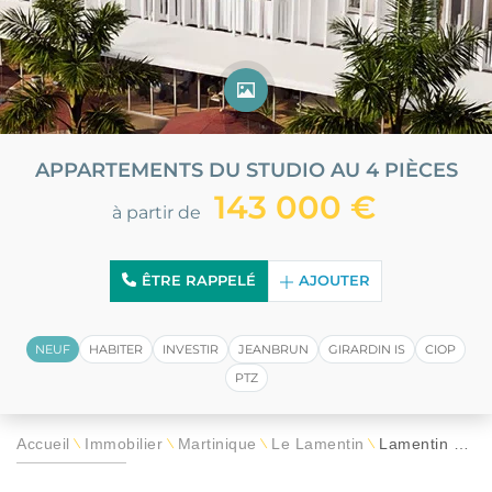
APPARTEMENTS DU STUDIO AU 4 PIÈCES
143 000 €
à partir de
ÊTRE RAPPELÉ
AJOUTER
NEUF
HABITER
INVESTIR
JEANBRUN
GIRARDIN IS
CIOP
PTZ
Accueil
Immobilier
Martinique
Le Lamentin
Lamentin Grand Cœur
\
\
\
\