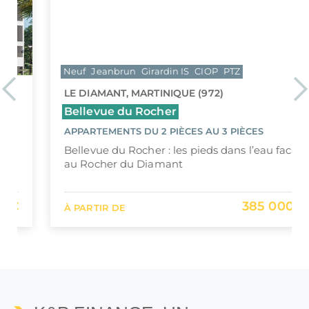
Neuf
Jeanbrun
Girardin IS
CIOP
PTZ
Previous
Ne
LE DIAMANT, MARTINIQUE (972)
Bellevue du Rocher
APPARTEMENTS DU 2 PIÈCES AU 3 PIÈCES
Bellevue du Rocher : les pieds dans l’eau face
au Rocher du Diamant
385 000 €
À PARTIR DE