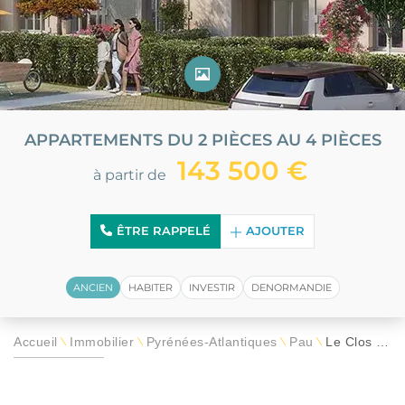
APPARTEMENTS DU 2 PIÈCES AU 4 PIÈCES
143 500 €
à partir de
ÊTRE RAPPELÉ
AJOUTER
ANCIEN
HABITER
INVESTIR
DENORMANDIE
Accueil
Immobilier
Pyrénées-Atlantiques
Pau
Le Clos des Lilas
\
\
\
\