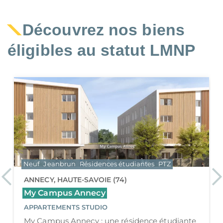
Découvrez nos biens
éligibles au statut LMNP
Neuf
Jeanbrun
Résidences étudiantes
PTZ
Previous
Ne
AVIGNON, VAUCLUSE (84)
My Campus Avignon Agroparc
APPARTEMENTS STUDIO
My Campus Avignon Agroparc : un