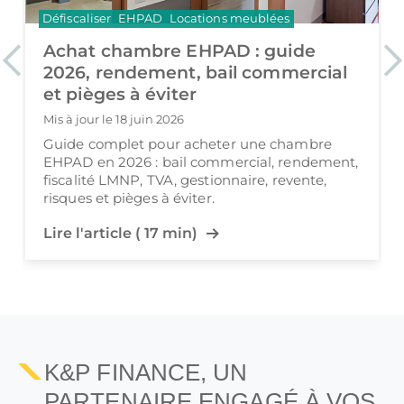
Défiscaliser
EHPAD
Locations meublées
Achat chambre EHPAD : guide
Previous
Ne
2026, rendement, bail commercial
et pièges à éviter
Mis à jour le 18 juin 2026
Guide complet pour acheter une chambre
EHPAD en 2026 : bail commercial, rendement,
fiscalité LMNP, TVA, gestionnaire, revente,
risques et pièges à éviter.
Lire l'article ( 17 min)
K&P FINANCE, UN
PARTENAIRE ENGAGÉ À VOS