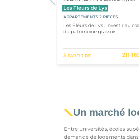
Les Fleurs de Lys
 STUDIO AU 2
APPARTEMENTS 2 PIÈCES
Les Fleurs de Lys : investir au c
resse de charme
du patrimoine grassois
e d’Arles
189 500 €
211 16
À PARTIR DE
Un marché lo
Entre universités, écoles supéri
demande de logements dans le