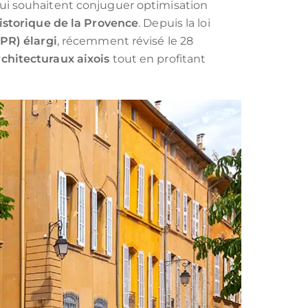
NUE‑PROPRIÉTÉ
 qui souhaitent conjuguer optimisation
istorique de la Provence
. Depuis la loi
MAURICE (NON-RÉSIDENT)
PR) élargi
, récemment révisé le 28
LLI
rchitecturaux aixois
tout en profitant