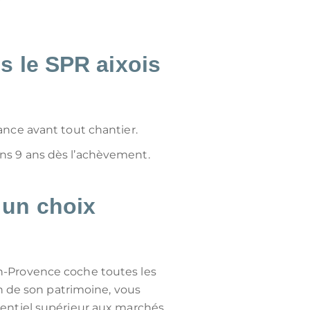
ns le SPR aixois
ance avant tout chantier.
ins 9 ans dès l’achèvement.
: un choix
x-en-Provence coche toutes les
on de son patrimoine, vous
tentiel supérieur aux marchés