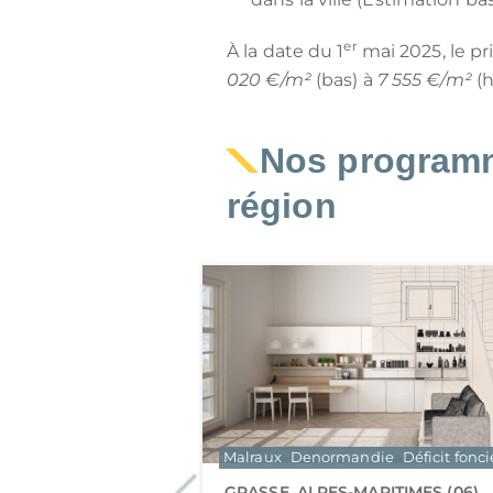
er
À la date du 1
mai 2025, le p
020 €/m²
(bas) à
7 555 €/m²
(h
Nos programm
région
die
Déficit foncier
Malraux
Denormandie
Déficit fonci
DU-RHÔNE (13)
Previous
GRASSE, ALPES-MARITIMES (06)