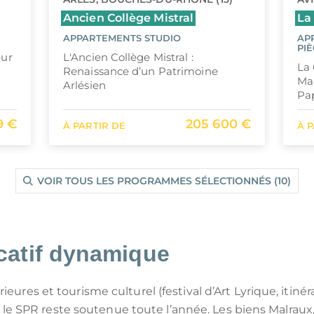
Ancien Collège Mistral
La
APPARTEMENTS STUDIO
AP
PIÈ
œur
L'Ancien Collège Mistral :
La
Renaissance d’un Patrimoine
Mal
Arlésien
Pa
9 €
205 600 €
À PARTIR DE
À 
VOIR TOUS LES PROGRAMMES SÉLECTIONNÉS (10)
catif dynamique
eures et tourisme culturel (festival d’Art Lyrique, itinéra
 SPR reste soutenue toute l’année. Les biens Malraux