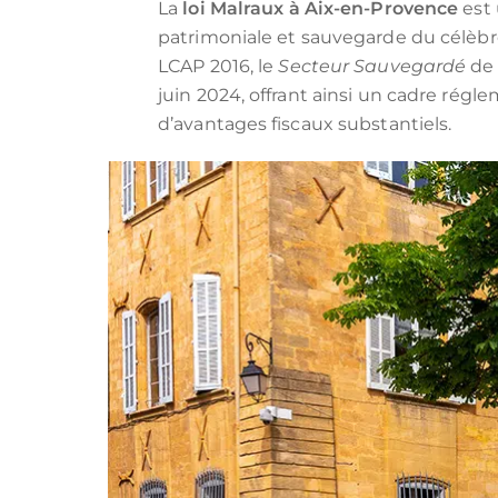
LOI MALRAUX
Tous les programmes pour investir 
LOI D
La
loi Malraux à Aix-en-Provence
est 
patrimoniale et sauvegarde du célèbre «
DÉFICIT FONCIER
LOI J
ÎLE MAURICE
LCAP 2016, le
Secteur Sauvegardé
de 
MONUMENTS HISTORIQUES
LMP/L
juin 2024, offrant ainsi un cadre régl
d’avantages fiscaux substantiels.