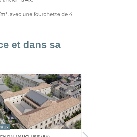
/m²
, avec une fourchette de
4
e et dans sa
raux
Malraux
IGNON, VAUCLUSE (84)
Next
BRIANÇON, HAUTES