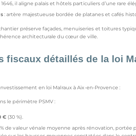
 1646, il aligne palais et hôtels particuliers d’une rare él
rs
: artère majestueuse bordée de platanes et cafés hist
antier préserve façades, menuiseries et toitures typiq
ohérence architecturale du cœur de ville.
 fiscaux détaillés de la loi M
 investissement en loi Malraux à Aix-en-Provence :
ns le périmètre PSMV :
0 €
(30 %).
5 % de valeur vénale moyenne après rénovation, portée pa
asée sur les hausses moyennes constatées dans le centre