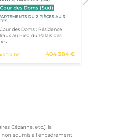
 Cour des Doms (Sud)
La Porte des Alp
PARTEMENTS DU 2 PIÈCES AU 3
APPARTEMENTS DU 
CES
PIÈCES
 Cour des Doms : Résidence
La Porte des Alpes
raux au Pied du Palais des
Malraux au centre
pes
404 384 €
PARTIR DE
À PARTIR DE
ires Cézanne, etc.), la
, non soumis à l’encadrement