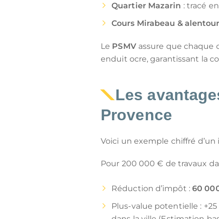
Quartier Mazarin
: tracé en
Cours Mirabeau & alentou
Le
PSMV
assure que chaque ch
enduit ocre, garantissant la c
Les avantages
Provence
Voici un exemple chiffré d’un
Pour 200 000 € de travaux da
Réduction d’impôt :
60 00
Plus-value potentielle : +2
dans la ville (Estimation b