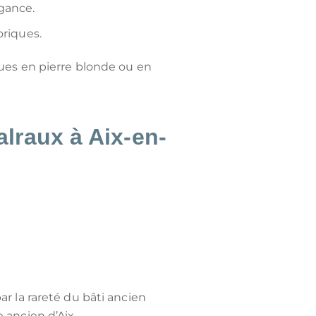
égance.
oriques.
ues en pierre blonde ou en
alraux à Aix-en-
r la rareté du bâti ancien
 ancien d’Aix.