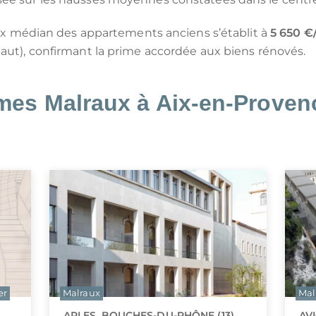
rix médian des appartements anciens s’établit à
5 650 €
aut), confirmant la prime accordée aux biens rénovés.
es Malraux à Aix-en-Provenc
er
Malraux
Mal
ARLES, BOUCHES-DU-RHÔNE (13)
AV