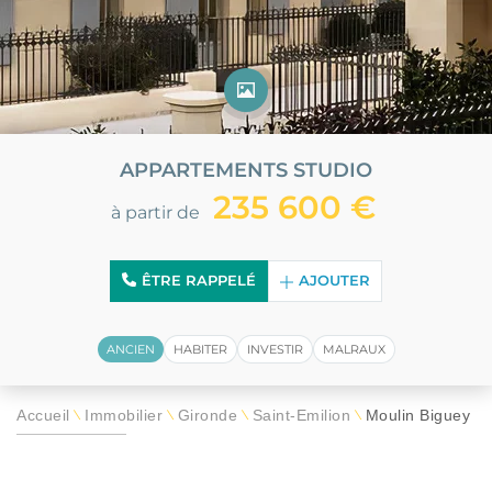
APPARTEMENTS STUDIO
235 600 €
à partir de
ÊTRE RAPPELÉ
AJOUTER
ANCIEN
HABITER
INVESTIR
MALRAUX
Accueil
Immobilier
Gironde
Saint-Émilion
Moulin Biguey
\
\
\
\