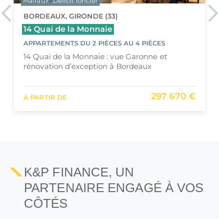
Malraux
Previous
Ne
BORDEAUX, GIRONDE (33)
Arabesque
APPARTEMENTS DU STUDIO AU 3 PIÈCES
L’élégance patrimoniale au cœur de Bordeaux
265 000 €
À PARTIR DE
K&P FINANCE, UN
PARTENAIRE ENGAGÉ À VOS
CÔTÉS