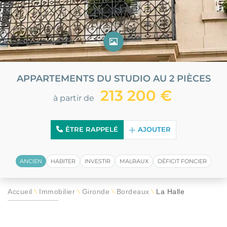
APPARTEMENTS DU STUDIO AU 2 PIÈCES
213 200 €
à partir de
ÊTRE RAPPELÉ
AJOUTER
ANCIEN
HABITER
INVESTIR
MALRAUX
DÉFICIT FONCIER
Accueil
Immobilier
Gironde
Bordeaux
La Halle
\
\
\
\