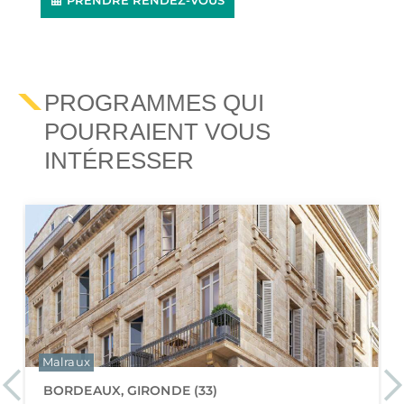
PRENDRE RENDEZ-VOUS
PROGRAMMES QUI
POURRAIENT VOUS
INTÉRESSER
Malraux
Previous
Ne
BORDEAUX, GIRONDE (33)