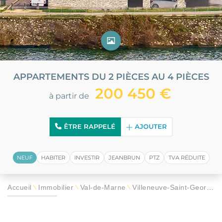
APPARTEMENTS DU 2 PIÈCES AU 4 PIÈCES
200 450 €
à partir de
ÊTRE RAPPELÉ
AJOUTER
NEUF
HABITER
INVESTIR
JEANBRUN
PTZ
TVA RÉDUITE
Accueil
Immobilier
Val-de-Marne
Villeneuve-Saint-Georges
\
\
\