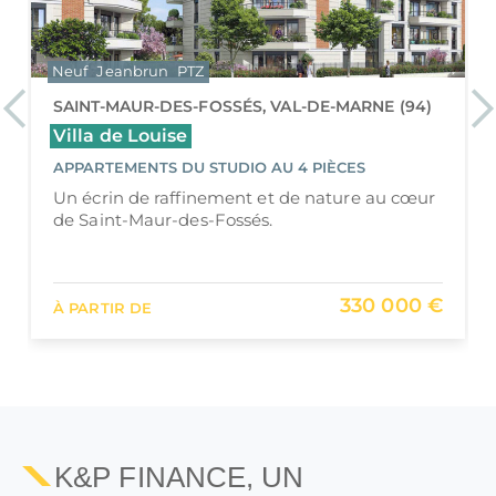
Neuf
LMP/LMNP
Résidences étudiantes
VILLENEUVE-SAINT-GEORGES, VAL-DE-MARNE
Previous
Ne
(94)
Résidence étudiante Villaneo Student
APPARTEMENTS DU STUDIO AU 3 PIÈCES
Villaneo Student - Résidence étudiante
moderne et dynamique à Villeneuve-Saint-
Georges
108 767 € HT
À PARTIR DE
K&P FINANCE, UN