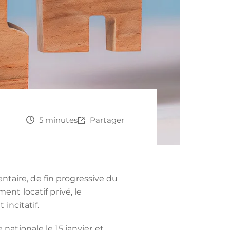
5 minutes
Partager
taire, de fin progressive du
ent locatif privé, le
 incitatif.
 nationale le 15 janvier et