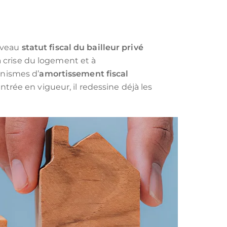
NUE‑PROPRIÉTÉ
MAURICE (NON-RÉSIDENT)
LLI
uveau
statut fiscal du bailleur privé
 crise du logement et à
anismes d’
amortissement fiscal
trée en vigueur, il redessine déjà les