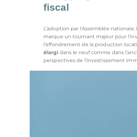
LOI MALRAUX
Tous les programmes pour investir 
LOI D
fiscal
DÉFICIT FONCIER
LOI J
ÎLE MAURICE
MONUMENTS HISTORIQUES
LMP/L
L’adoption par l’Assemblée nationale, 
marque un tournant majeur pour l’inv
l’effondrement de la production locati
élargi
dans le neuf comme dans l’ancien
perspectives de l’investissement immob