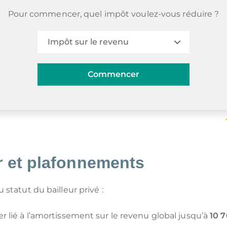
Pour commencer, quel impôt voulez-vous réduire ?
Impôt sur le revenu
Impôt sur le revenu
Commencer
Impôt sur les revenus fonciers
Impôt sur le patrimoine (IFI)
Impôt sur les sociétés (IS)
er et plafonnements
statut du bailleur privé :
er lié à l’amortissement sur le revenu global jusqu’à
10 