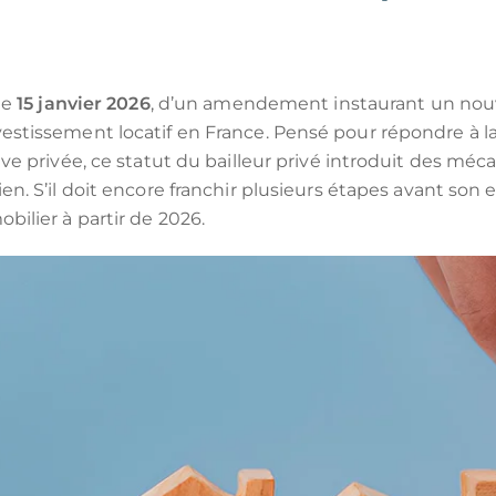
ou habiter à l'international :
ENORMANDIE
CIOP (DROM)
EANBRUN
LOI GIRARDIN IS
MNP
CIIC (CORSE)
le
15 janvier 2026
, d’un amendement instaurant un no
estissement locatif en France. Pensé pour répondre à la
ve privée, ce statut du bailleur privé introduit des méc
. S’il doit encore franchir plusieurs étapes avant son en
ilier à partir de 2026.