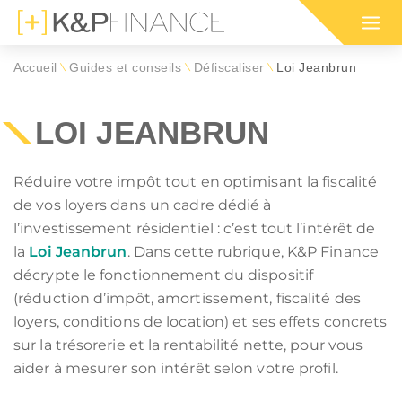
Accueil
Guides et conseils
Défiscaliser
Loi Jeanbrun
\
\
\
Nos programmes immobiliers
Nos programmes immobiliers
Simulation d'impôt 2026 sur
Votre simula
Nos program
Guide des di
pour défiscaliser
dans l'ancien
le revenu (IR)
défiscalisat
en outre-me
défiscalisati
LOI JEANBRUN
positif de défiscalisation :
 ou habiter en France par région :
Réduire votre impôt tout en optimisant la fiscalité
E SON IFI
INVESTISSEMENT LOCATIF
de vos loyers dans un cadre dédié à
RMANDIE
OGNE-FRANCHE-COMTÉ
CIOP (DROM)
BRETAGNE
 IMMEUBLE EN BLOC
MARCHÉ LOCATIF EN 2026
l’investissement résidentiel : c’est tout l’intérêt de
RUN
 EST
GIRARDIN IS (DROM)
HAUTS-DE-FRANCE
RER SA RETRAITE
SÉCURISER SES LOYERS
la
Loi Jeanbrun
. Dans cette rubrique, K&P Finance
MNP
LLE-AQUITAINE
CIIC (CORSE)
OCCITANIE
TION IFI 2026
décrypte le fonctionnement du dispositif
LEXIQUE IMMOBILIER
ELOUPE
GUYANE
(réduction d’impôt, amortissement, fiscalité des
immobilière :
LLE-CALÉDONIE
POLYNÉSIE FRANÇAISE
loyers, conditions de location) et ses effets concrets
ou habiter à l'international :
ENORMANDIE
CIOP (DROM)
sur la trésorerie et la rentabilité nette, pour vous
EANBRUN
LOI GIRARDIN IS
aider à mesurer son intérêt selon votre profil.
MNP
CIIC (CORSE)