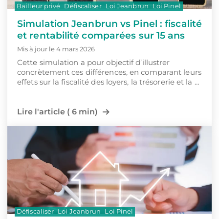
Bailleur privé
Défiscaliser
Loi Jeanbrun
Loi Pinel
Simulation Jeanbrun vs Pinel : fiscalité
et rentabilité comparées sur 15 ans
Mis à jour le 4 mars 2026
Cette simulation a pour objectif d’illustrer
concrètement ces différences, en comparant leurs
effets sur la fiscalité des loyers, la trésorerie et la …
Lire l'article ( 6 min)
Défiscaliser
Loi Jeanbrun
Loi Pinel