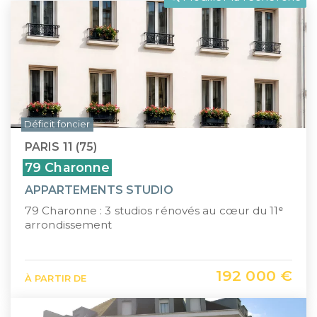
LLI
Pays de la Loire
CIIC (Corse)
Provence-Alpes-Côte d'Azur
Maurice (non-résident)
Guadeloupe (971)
PTZ
Guyane (973)
Déficit foncier
TVA réduite
La Réunion (974)
PARIS 11 (75)
Martinique (972)
79 Charonne
APPARTEMENTS STUDIO
Nouvelle-Calédonie (988)
79 Charonne : 3 studios rénovés au cœur du 11ᵉ
Polynésie française (987)
arrondissement
Saint-Martin (978)
192 000 €
À PARTIR DE
Île Maurice