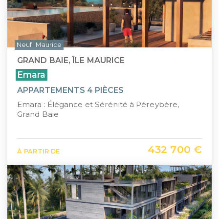
Neuf
Maurice
GRAND BAIE, ÎLE MAURICE
Emara
APPARTEMENTS 4 PIÈCES
Emara : Élégance et Sérénité à Péreybère,
Grand Baie
432 700 €
À PARTIR DE