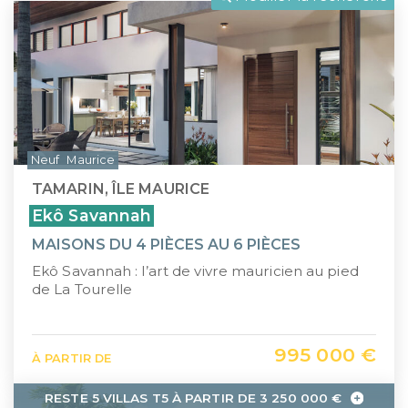
LLI
Pays de la Loire
CIIC (Corse)
Provence-Alpes-Côte d'Azur
Maurice (non-résident)
Guadeloupe (971)
PTZ
Guyane (973)
Neuf
Maurice
TVA réduite
La Réunion (974)
TAMARIN, ÎLE MAURICE
Martinique (972)
Ekô Savannah
MAISONS DU 4 PIÈCES AU 6 PIÈCES
Nouvelle-Calédonie (988)
Ekô Savannah : l’art de vivre mauricien au pied
Polynésie française (987)
de La Tourelle
Saint-Martin (978)
995 000 €
À PARTIR DE
Île Maurice
RESTE 5 VILLAS T5 À PARTIR DE 3 250 000 €