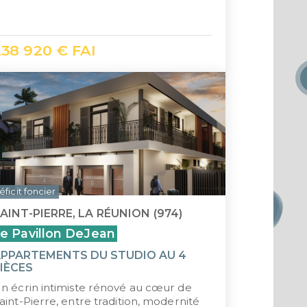
238 920 € FAI
éficit foncier
AINT-PIERRE, LA RÉUNION (974)
e Pavillon DeJean
PPARTEMENTS DU STUDIO AU 4
IÈCES
n écrin intimiste rénové au cœur de
aint-Pierre, entre tradition, modernité