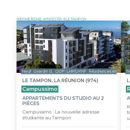
MARTINIQUE
NOUVE
LOI MALRAUX
LOI D
Tous les programmes pour investir 
DÉFICIT FONCIER
LOI J
MONUMENTS HISTORIQUES
LMP/L
RECHERCHE :
INVESTIR
LE TAMPON
ÎLE MAURICE
Neuf
Girardin IS
CIOP
LMP/LMNP
Résidences étudiant
N
LE TAMPON, LA RÉUNION (974)
L
Campussimo
R
APPARTEMENTS DU STUDIO AU 2
PIÈCES
K
Campussimo : La nouvelle adresse
f
étudiante au Tampon
u