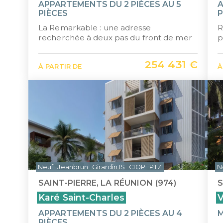
APPARTEMENTS DU 2 PIÈCES AU 5
A
PIÈCES
P
La Remarkable : une adresse
R
recherchée à deux pas du front de mer
p
254 431 €
À PARTIR DE
À
Neuf
Jeanbrun
Girardin IS
CIOP
PTZ
N
SAINT-PIERRE, LA RÉUNION (974)
S
Karé Saint-Charles
V
APPARTEMENTS DU 2 PIÈCES AU 4
M
PIÈCES