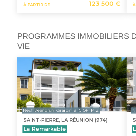
123 500 €
À PARTIR DE
À
PROGRAMMES IMMOBILIERS D
VIE
Neuf
Jeanbrun
Girardin IS
CIOP
PTZ
N
SAINT-PIERRE, LA RÉUNION (974)
S
La Remarkable
L