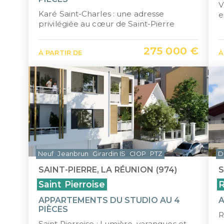
V
Karé Saint-Charles : une adresse
e
privilégiée au cœur de Saint-Pierre
275 000 €
À PARTIR DE
À
Neuf
Jeanbrun
Girardin IS
CIOP
PTZ
D
SAINT-PIERRE, LA RÉUNION (974)
S
Saint Pierroise
R
APPARTEMENTS DU STUDIO AU 4
A
PIÈCES
R
Saint Pierroise : Lumière, varangues et