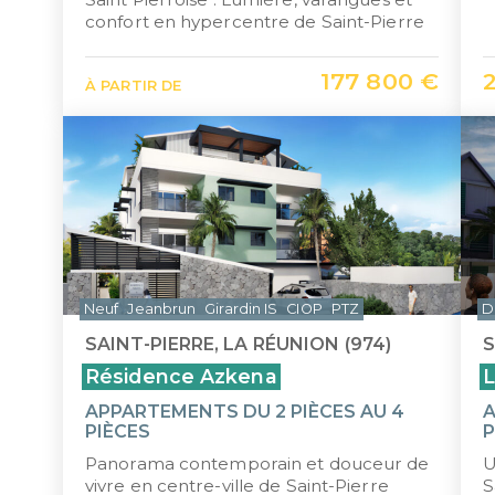
confort en hypercentre de Saint-Pierre
177 800 €
À PARTIR DE
Neuf
Jeanbrun
Girardin IS
CIOP
PTZ
D
SAINT-PIERRE, LA RÉUNION (974)
S
Résidence Azkena
L
APPARTEMENTS DU 2 PIÈCES AU 4
A
PIÈCES
P
Panorama contemporain et douceur de
U
vivre en centre-ville de Saint-Pierre
S