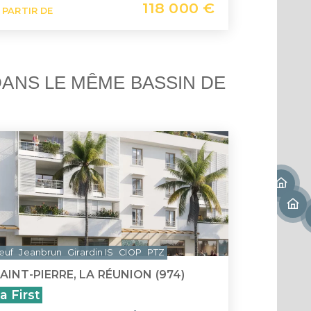
118 000 €
 PARTIR DE
Saint-
Île Ma
ANS LE MÊME BASSIN DE
euf
Jeanbrun
Girardin IS
CIOP
PTZ
AINT-PIERRE, LA RÉUNION (974)
a First