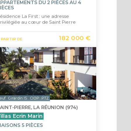
PPARTEMENTS DU 2 PIÈCES AU 4
IÈCES
ésidence La First : une adresse
rivilégiée au cœur de Saint Pierre
182 000 €
 PARTIR DE
euf
Girardin IS
CIOP
PTZ
AINT-PIERRE, LA RÉUNION (974)
illas Ecrin Marin
AISONS 5 PIÈCES