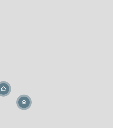
Martin (978)
urice