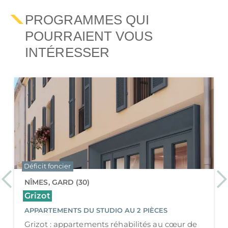
PROGRAMMES QUI
POURRAIENT VOUS
INTÉRESSER
Déficit foncier
Previous
Ne
NÎMES, GARD (30)
63 Notre Dame
APPARTEMENTS DU 2 PIÈCES AU 4 PIÈCES
63 Notre Dame : une adresse rénovée au cœur