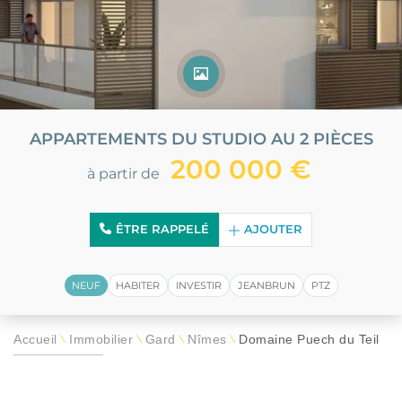
APPARTEMENTS DU STUDIO AU 2 PIÈCES
200 000 €
à partir de
ÊTRE RAPPELÉ
AJOUTER
NEUF
HABITER
INVESTIR
JEANBRUN
PTZ
Accueil
Immobilier
Gard
Nîmes
Domaine Puech du Teil
\
\
\
\