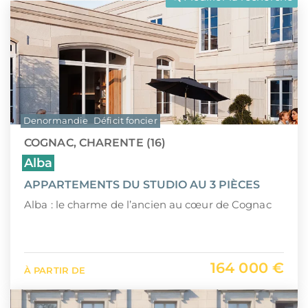
LLI
Pays de la Loire
CIIC (Corse)
Provence-Alpes-Côte d'Azur
Maurice (non-résident)
Guadeloupe (971)
PTZ
Guyane (973)
Denormandie
Déficit foncier
TVA réduite
La Réunion (974)
COGNAC, CHARENTE (16)
Martinique (972)
Alba
APPARTEMENTS DU STUDIO AU 3 PIÈCES
Nouvelle-Calédonie (988)
Alba : le charme de l’ancien au cœur de Cognac
Polynésie française (987)
Saint-Martin (978)
164 000 €
À PARTIR DE
Île Maurice