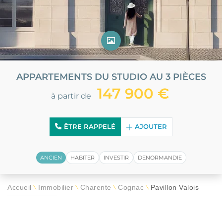
APPARTEMENTS DU STUDIO AU 3 PIÈCES
147 900 €
à partir de
ÊTRE RAPPELÉ
AJOUTER
ANCIEN
HABITER
INVESTIR
DENORMANDIE
Accueil
Immobilier
Charente
Cognac
Pavillon Valois
\
\
\
\