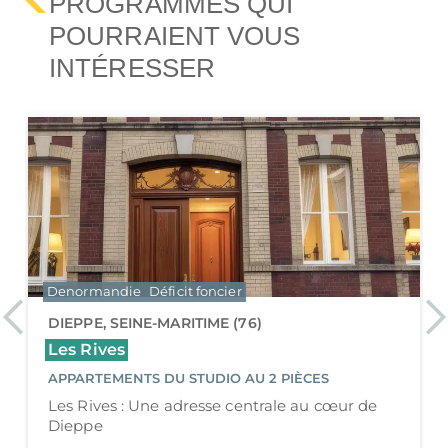
PROGRAMMES QUI
POURRAIENT VOUS
INTÉRESSER
Neuf
LMP/LMNP
Résidences étudiantes
Previous
Ne
ROUEN, SEINE-MARITIME (76)
Open Air
APPARTEMENTS STUDIO
Rouen : une métropole dynamique et
attractive