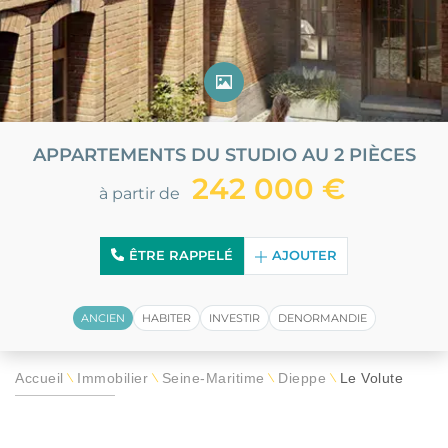
APPARTEMENTS DU STUDIO AU 2 PIÈCES
242 000 €
à partir de
ÊTRE RAPPELÉ
AJOUTER
ANCIEN
HABITER
INVESTIR
DENORMANDIE
Accueil
Immobilier
Seine-Maritime
Dieppe
Le Volute
\
\
\
\