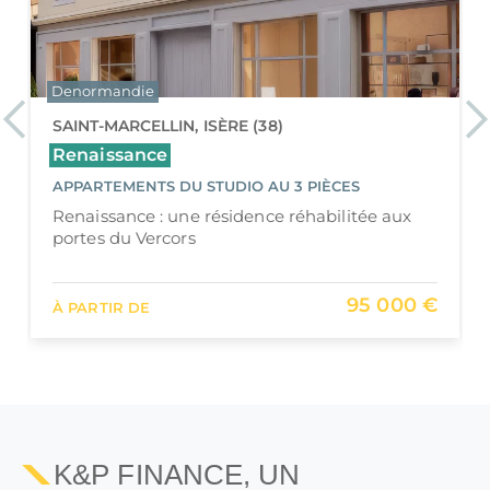
Denormandie
Déficit foncier
Previous
Ne
CARPENTRAS, VAUCLUSE (84)
Hôtel du Quinconce
APPARTEMENTS DU 2 PIÈCES AU 3 PIÈCES
Hôtel du Quinconce : un hôtel particulier
réhabilité au cœur de Carpentras
187 680 €
À PARTIR DE
K&P FINANCE, UN