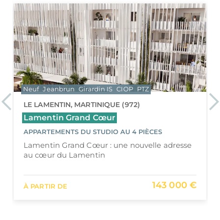
Neuf
Jeanbrun
Girardin IS
CIOP
PTZ
Previous
Ne
LE LAMENTIN, MARTINIQUE (972)
Lamentin Grand Cœur
APPARTEMENTS DU STUDIO AU 4 PIÈCES
Lamentin Grand Cœur : une nouvelle adresse
au cœur du Lamentin
143 000 €
À PARTIR DE