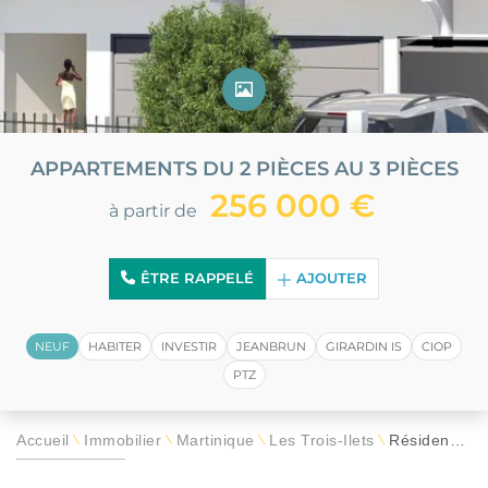
APPARTEMENTS DU 2 PIÈCES AU 3 PIÈCES
256 000 €
à partir de
ÊTRE RAPPELÉ
AJOUTER
NEUF
HABITER
INVESTIR
JEANBRUN
GIRARDIN IS
CIOP
PTZ
Accueil
Immobilier
Martinique
Les Trois-Îlets
Résidence Oxana
\
\
\
\