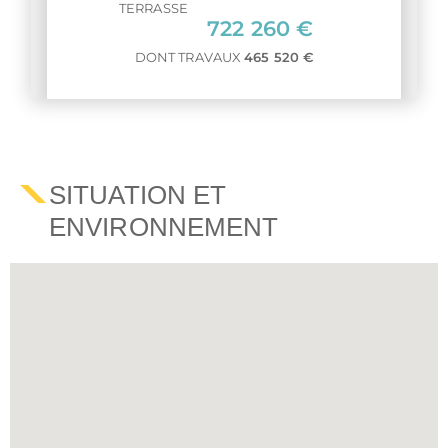
TERRASSE
722 260 €
DONT TRAVAUX
465 520 €
PARKING
SITUATION ET
ENVIRONNEMENT
22 950 €
À PARTIR DE