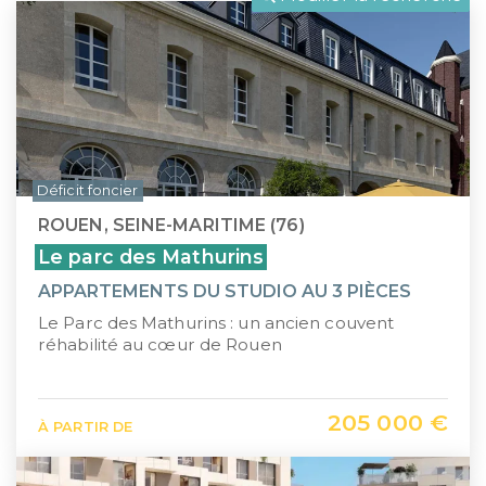
LLI
Pays de la Loire
CIIC (Corse)
Provence-Alpes-Côte d'Azur
Maurice (non-résident)
Guadeloupe (971)
PTZ
Guyane (973)
Déficit foncier
TVA réduite
La Réunion (974)
ROUEN, SEINE-MARITIME (76)
Martinique (972)
Le parc des Mathurins
APPARTEMENTS DU STUDIO AU 3 PIÈCES
Nouvelle-Calédonie (988)
Le Parc des Mathurins : un ancien couvent
Polynésie française (987)
réhabilité au cœur de Rouen
Saint-Martin (978)
205 000 €
À PARTIR DE
Île Maurice