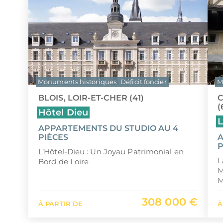
Monuments historiques
Déficit foncier
M
BLOIS, LOIR-ET-CHER (41)
C
(
Hôtel Dieu
L
APPARTEMENTS DU STUDIO AU 4
PIÈCES
A
P
L’Hôtel-Dieu : Un Joyau Patrimonial en
L
Bord de Loire
M
M
308 000 €
À PARTIR DE
À