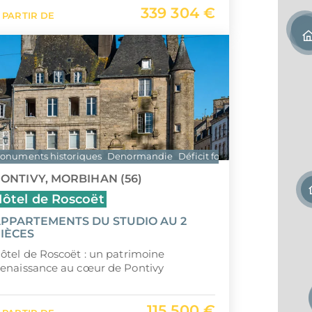
339 304 €
Saint-
 PARTIR DE
Île Ma
onuments historiques
Denormandie
Déficit foncier
ONTIVY, MORBIHAN (56)
ôtel de Roscoët
PPARTEMENTS DU STUDIO AU 2
IÈCES
ôtel de Roscoët : un patrimoine
enaissance au cœur de Pontivy
115 500 €