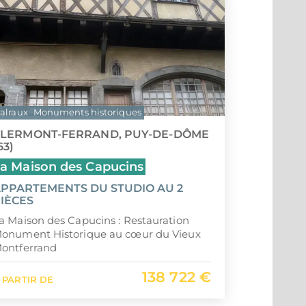
alraux
Monuments historiques
LERMONT-FERRAND, PUY-DE-DÔME
63)
a Maison des Capucins
PPARTEMENTS DU STUDIO AU 2
IÈCES
a Maison des Capucins : Restauration
onument Historique au cœur du Vieux
ontferrand
138 722 €
 PARTIR DE