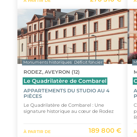
À PARTIR DE
À
Monuments historiques
Déficit foncier
M
RODEZ, AVEYRON (12)
M
Le Quadrilatère de Combarel
C
APPARTEMENTS DU STUDIO AU 4
A
PIÈCES
P
Le Quadrilatère de Combarel : Une
C
signature historique au cœur de Rodez
p
R
189 800 €
À PARTIR DE
À