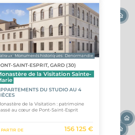
alraux
Monuments historiques
Denormandie
Déficit foncier
ONT-SAINT-ESPRIT, GARD (30)
onastère de la Visitation Sainte-
arie
PPARTEMENTS DU STUDIO AU 4
IÈCES
onastère de la Visitation : patrimoine
lassé au cœur de Pont-Saint-Esprit
156 125 €
 PARTIR DE