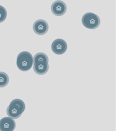
Martin (978)
urice