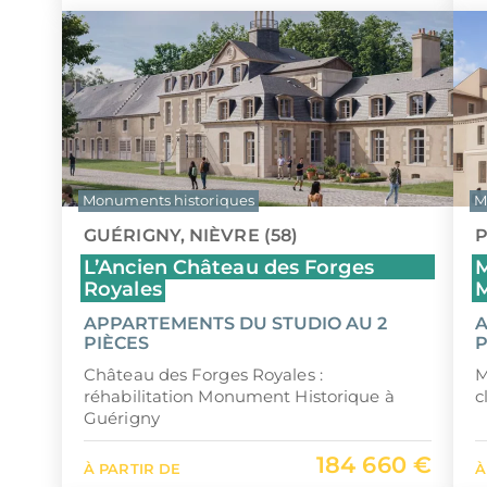
Monuments historiques
M
GUÉRIGNY, NIÈVRE (58)
P
L’Ancien Château des Forges
M
Royales
M
APPARTEMENTS DU STUDIO AU 2
A
PIÈCES
P
Château des Forges Royales :
M
réhabilitation Monument Historique à
c
Guérigny
184 660 €
À PARTIR DE
À