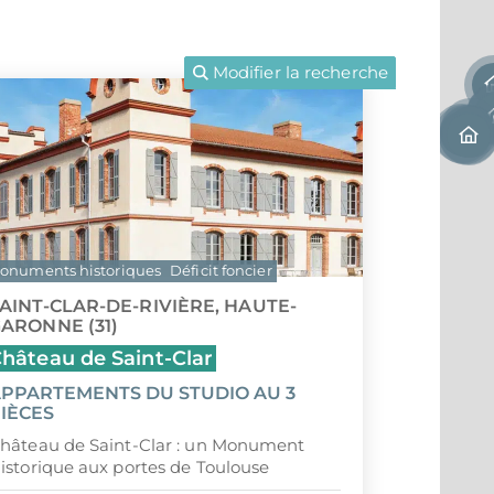
ou habiter à l'international :
ENORMANDIE
CIOP (DROM)
CIOP (DROM)
Nouvel
EANBRUN
LOI GIRARDIN IS
MNP
CIIC (CORSE)
Modifier la recherche
LMP/LMNP
Occita
Nue-propriété
Pays d
LLI
Proven
CIIC (Corse)
Guadel
Maurice (non-résident)
Guyane
onuments historiques
Déficit foncier
AINT-CLAR-DE-RIVIÈRE, HAUTE-
PTZ
La Réu
ARONNE (31)
hâteau de Saint-Clar
TVA réduite
Martin
PPARTEMENTS DU STUDIO AU 3
IÈCES
Nouvel
hâteau de Saint-Clar : un Monument
Polyné
istorique aux portes de Toulouse