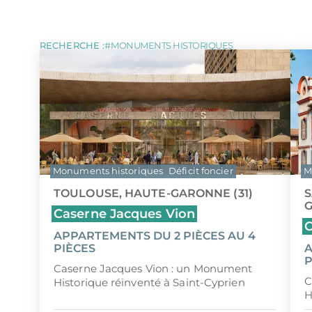
LOI MALRAUX
Tous les programmes pour investir 
LOI D
DÉFICIT FONCIER
LOI J
ÎLE MAURICE
MONUMENTS HISTORIQUES
LMP/L
RECHERCHE :
MONUMENTS HISTORIQUES
Monuments historiques
Déficit foncier
M
TOULOUSE, HAUTE-GARONNE (31)
S
G
Caserne Jacques Vion
C
APPARTEMENTS DU 2 PIÈCES AU 4
PIÈCES
A
P
Caserne Jacques Vion : un Monument
C
Historique réinventé à Saint-Cyprien
H