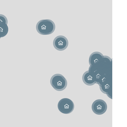
NUE‑PROPRIÉTÉ
le-Aquitaine
MAURICE (NON-RÉSIDENT)
LLI
nie
e la Loire
ce-Alpes-Côte d'Azur
oupe (971)
 (973)
nion (974)
ique (972)
le-Calédonie (988)
sie française (987)