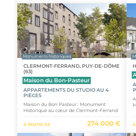
Monuments historiques
M
CLERMONT-FERRAND, PUY-DE-DÔME
H
(63)
A
Maison du Bon-Pasteur
A
APPARTEMENTS DU STUDIO AU 4
P
PIÈCES
A
Maison du Bon Pasteur : Monument
M
Historique au cœur de Clermont-Ferrand
274 000 €
À PARTIR DE
À