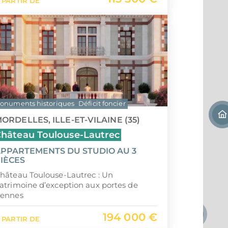
 PARTIR DE
onuments historiques
Déficit foncier
ORDELLES, ILLE-ET-VILAINE (35)
hâteau Toulouse-Lautrec
PPARTEMENTS DU STUDIO AU 3
IÈCES
hâteau Toulouse-Lautrec : Un
atrimoine d’exception aux portes de
ennes
194 000 €
 PARTIR DE