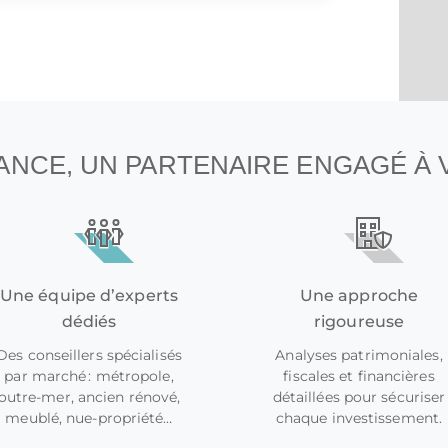
1
2
3
4
…
7
NANCE, UN PARTENAIRE ENGAGÉ À
Une équipe d’experts
Une approche
dédiés
rigoureuse
Des conseillers spécialisés
Analyses patrimoniales,
par marché : métropole,
fiscales et financières
outre-mer, ancien rénové,
détaillées pour sécuriser
meublé, nue-propriété…
chaque investissement.