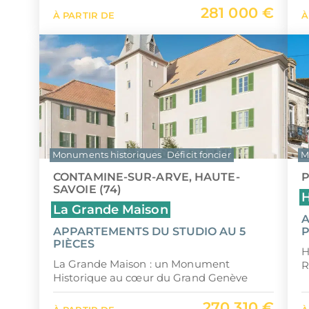
281 000 €
À PARTIR DE
À
Monuments historiques
Déficit foncier
M
CONTAMINE-SUR-ARVE, HAUTE-
P
SAVOIE (74)
H
La Grande Maison
A
APPARTEMENTS DU STUDIO AU 5
P
PIÈCES
H
La Grande Maison : un Monument
R
Historique au cœur du Grand Genève
270 310 €