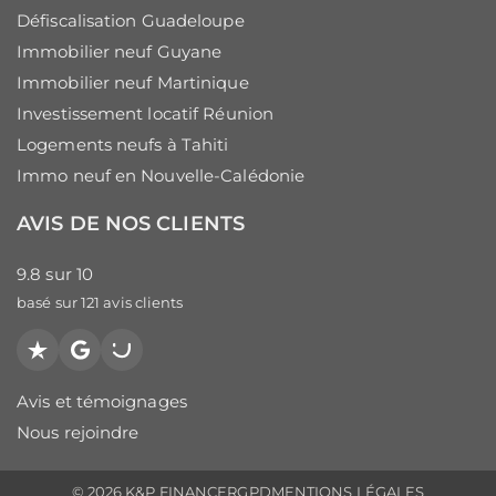
Défiscalisation Guadeloupe
Immobilier neuf Guyane
Immobilier neuf Martinique
Investissement locatif Réunion
Logements neufs à Tahiti
Immo neuf en Nouvelle-Calédonie
AVIS DE NOS CLIENTS
9.8
sur
10
basé sur
121
avis clients
Trustpilot
Google
PagesJaunes
Avis et témoignages
Nous rejoindre
© 2026 K&P FINANCE
RGPD
MENTIONS LÉGALES