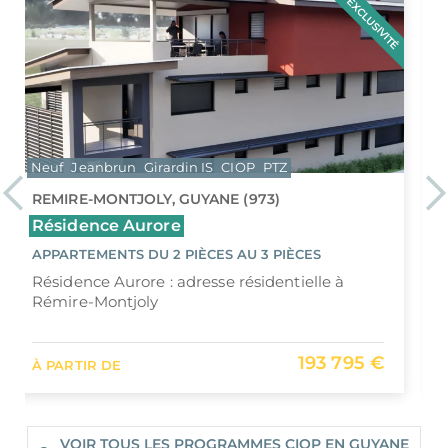
Neuf
Jeanbrun
Girardin IS
CIOP
PTZ
Previous
Ne
CAYENNE, GUYANE (973)
Résidence Roc Baduel
APPARTEMENTS DU STUDIO AU 3 PIÈCES
Découvrez la résidence Roc Baduel,
programme immobilier neuf à Cayenne
127 215 €
À PARTIR DE
VOIR TOUS LES PROGRAMMES CIOP EN GUYANE