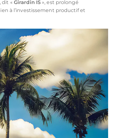
NUE‑PROPRIÉTÉ
 dit «
Girardin IS
», est prolongé
tien à l’investissement productif et
MAURICE (NON-RÉSIDENT)
LLI