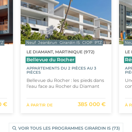
TZ
Neuf
Jeanbrun
Girardin IS
CIOP
PTZ
Neu
LE DIAMANT, MARTINIQUE (972)
LE
Bellevue du Rocher
Ré
APPARTEMENTS DU 2 PIÈCES AU 3
AP
PIÈCES
PIÈ
Bellevue du Rocher : les pieds dans
Une
l’eau face au Rocher du Diamant
con
0 €
385 000 €
À PARTIR DE
À 
VOIR TOUS LES PROGRAMMES GIRARDIN IS (73)