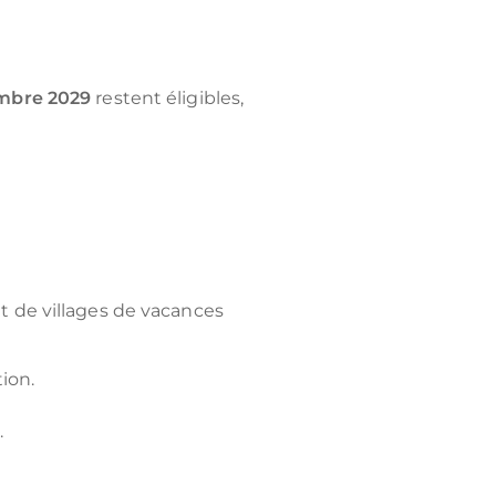
mbre 2029
restent éligibles,
et de villages de vacances
ion.
x
.