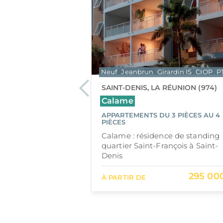
EXCLUSIVITÉ
rardin IS
CIOP
PTZ
Neuf
Jeanbrun
Girardin IS
CIOP
P
 (973)
Previous
SAINT-DENIS, LA RÉUNION (974)
s
Calame
 STUDIO AU 2
APPARTEMENTS DU 3 PIÈCES AU 4
PIÈCES
: une exclusivité à
Calame : résidence de standing
catif à Cayenne
quartier Saint-François à Saint-
Denis
112 000 €
295 00
À PARTIR DE