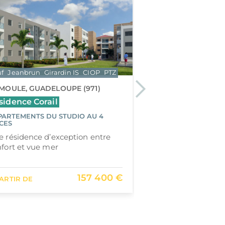
f
Jeanbrun
Girardin IS
CIOP
PTZ
Neuf
Jeanbrun
Gira
 MOULE, GUADELOUPE (971)
Next
SAINT-DENIS, LA R
sidence Corail
Fleur des Sables
PARTEMENTS DU STUDIO AU 4
APPARTEMENTS DU 
CES
PIÈCES
 résidence d’exception entre
Fleur des Sables :
fort et vue mer
près du lagon de L
Bains
157 400 €
PARTIR DE
À PARTIR DE