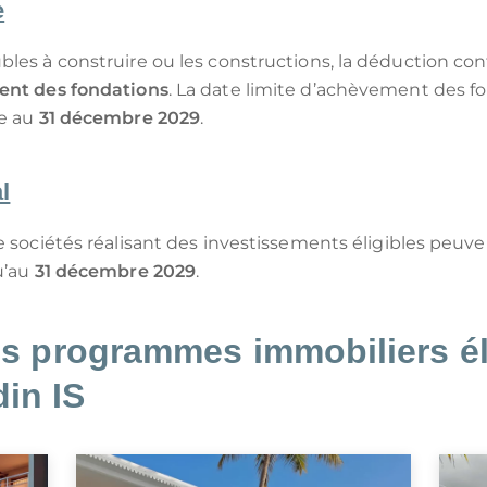
e
bles à construire ou les constructions, la déduction co
ment des fondations
. La date limite d’achèvement des f
ée au
31 décembre 2029
.
l
de sociétés réalisant des investissements éligibles peuv
u’au
31 décembre 2029
.
s programmes immobiliers él
din IS