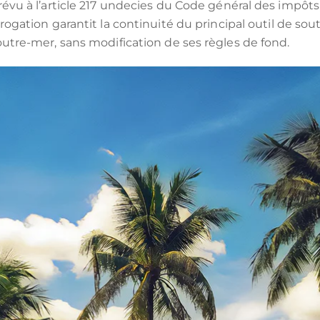
ou habiter à l'international :
ENORMANDIE
CIOP (DROM)
vu à l’article 217 undecies du Code général des impôts,
orogation garantit la continuité du principal outil de sou
EANBRUN
LOI GIRARDIN IS
utre-mer, sans modification de ses règles de fond.
MNP
CIIC (CORSE)