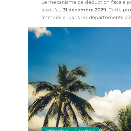
LOI MALRAUX
Tous les programmes pour investir 
LOI D
Le mécanisme de déduction fiscale pré
jusqu’au
31 décembre 2029
. Cette pr
DÉFICIT FONCIER
LOI J
ÎLE MAURICE
immobilier dans les départements d’o
MONUMENTS HISTORIQUES
LMP/L