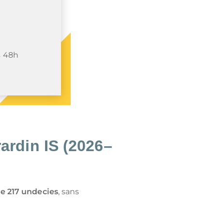
s 48h
ardin IS (2026–
le 217 undecies
, sans