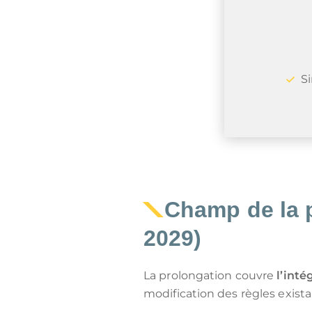
S
Champ de la p
2029)
La prolongation couvre
l’inté
modification des règles exista