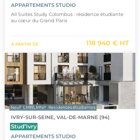
APPARTEMENTS STUDIO
All Suites Study Colombus : résidence étudiante
au cœur du Grand Paris
118 940 € HT
À PARTIR DE
Neuf
LMP/LMNP
Résidences étudiantes
IVRY-SUR-SEINE, VAL-DE-MARNE (94)
Stud’Ivry
APPARTEMENTS STUDIO