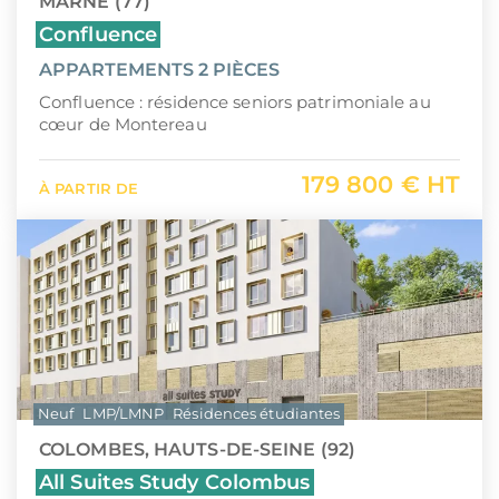
MARNE (77)
Confluence
APPARTEMENTS 2 PIÈCES
Confluence : résidence seniors patrimoniale au
cœur de Montereau
179 800 € HT
À PARTIR DE
Neuf
LMP/LMNP
Résidences étudiantes
COLOMBES, HAUTS-DE-SEINE (92)
All Suites Study Colombus