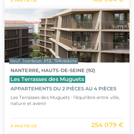
À PARTIR DE
Neuf
Jeanbrun
PTZ
TVA réduite
NANTERRE, HAUTS-DE-SEINE (92)
Les Terrasses des Muguets
APPARTEMENTS DU 2 PIÈCES AU 4 PIÈCES
Les Terrasses des Muguets : l’équilibre entre ville,
nature et avenir
254 079 €
À PARTIR DE