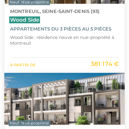
Neuf
Nue-propriété
MONTREUIL, SEINE-SAINT-DENIS (93)
Wood Side
APPARTEMENTS DU 3 PIÈCES AU 5 PIÈCES
Wood Side : résidence neuve en nue-propriété à
Montreuil
381 174 €
À PARTIR DE
Neuf
Nue-propriété