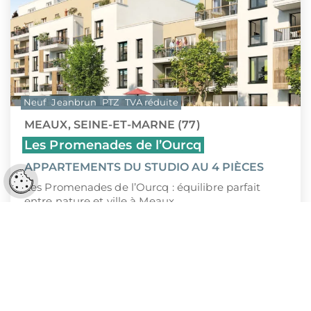
Neuf
Jeanbrun
PTZ
TVA réduite
MEAUX, SEINE-ET-MARNE (77)
Les Promenades de l’Ourcq
APPARTEMENTS DU STUDIO AU 4 PIÈCES
Réglages cookies
Les Promenades de l’Ourcq : équilibre parfait
entre nature et ville à Meaux
160 008 €
À PARTIR DE