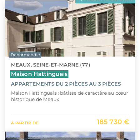
LLI
Pays de la Loire
CIIC (Corse)
Provence-Alpes-Côte d'Azur
Maurice (non-résident)
Guadeloupe (971)
PTZ
Guyane (973)
Denormandie
TVA réduite
La Réunion (974)
MEAUX, SEINE-ET-MARNE (77)
Martinique (972)
Maison Hattinguais
APPARTEMENTS DU 2 PIÈCES AU 3 PIÈCES
Nouvelle-Calédonie (988)
Maison Hattinguais : bâtisse de caractère au cœur
Polynésie française (987)
historique de Meaux
Saint-Martin (978)
185 730 €
À PARTIR DE
Île Maurice